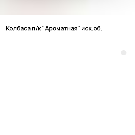
Колбаса п/к "Ароматная" иск.об.